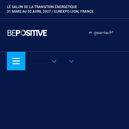
Aller
LE SALON DE LA TRANSITION ÉNERGÉTIQUE
Paragraphes
au
31 MARS AU 02 AVRIL 2027 / EUREXPO LYON, FRANCE
contenu
principal
Paragraphes
Paragraphes
BY
Eurobois
Expobiogaz
Hyvolution
NOS SALONS
FR
Open Energies
Paysalia
Piscine Global
Rocalia