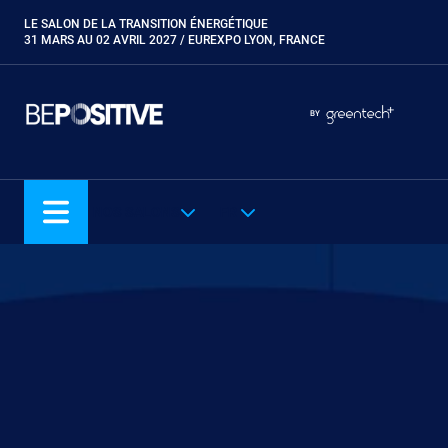
Aller
LE SALON DE LA TRANSITION ÉNERGÉTIQUE
Paragraphes
au
31 MARS AU 02 AVRIL 2027 / EUREXPO LYON, FRANCE
contenu
principal
Paragraphes
Paragraphes
BY
Eurobois
Expobiogaz
Hyvolution
NOS SALONS
FR
Open Energies
Paysalia
Piscine Global
Rocalia