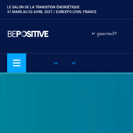
Aller
LE SALON DE LA TRANSITION ÉNERGÉTIQUE
Paragraphes
au
31 MARS AU 02 AVRIL 2027 / EUREXPO LYON, FRANCE
contenu
principal
Paragraphes
Paragraphes
BY
Eurobois
Expobiogaz
Hyvolution
NOS SALONS
FR
Open Energies
Paysalia
Piscine Global
Rocalia