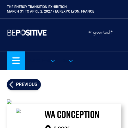
Skip
THE ENERGY TRANSITION EXHIBITION
Paragraphes
to
MARCH 31 TO APRIL 2, 2027 / EUREXPO LYON, FRANCE
main
content
Paragraphes
Paragraphes
BY
Eurobois
Expobiogaz
Hyvolution
OUR SHOWS
EN
Open Energies
Paysalia
Piscine Global
PREVIOUS
Rocalia
WA CONCEPTION