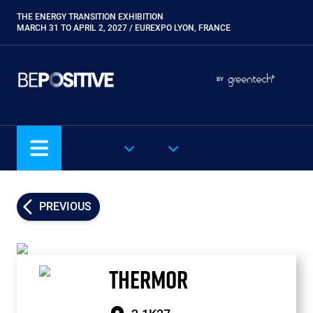
Skip
THE ENERGY TRANSITION EXHIBITION
Paragraphes
to
MARCH 31 TO APRIL 2, 2027 / EUREXPO LYON, FRANCE
main
content
Paragraphes
Paragraphes
BY
Eurobois
Expobiogaz
Hyvolution
OUR SHOWS
EN
Open Energies
Paysalia
Piscine Global
PREVIOUS
Rocalia
THERMOR