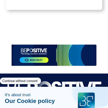
Item
1
of
1
Paragraphes
Paragraphes
Paragraphes