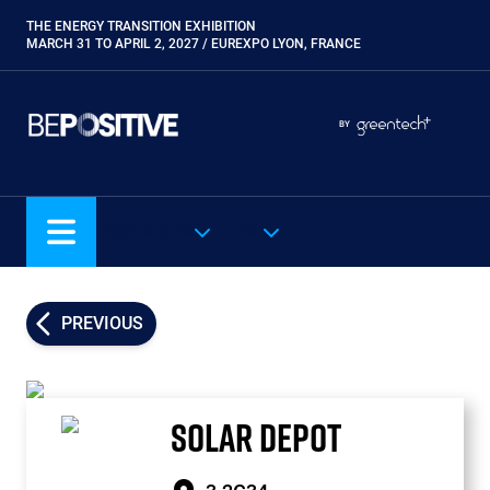
Skip
THE ENERGY TRANSITION EXHIBITION
Paragraphes
to
MARCH 31 TO APRIL 2, 2027 / EUREXPO LYON, FRANCE
main
content
Paragraphes
Paragraphes
BY
Eurobois
Expobiogaz
Hyvolution
OUR SHOWS
EN
Open Energies
Paysalia
Piscine Global
PREVIOUS
Rocalia
SOLAR DEPOT