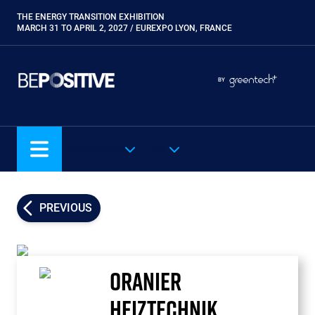
Skip
THE ENERGY TRANSITION EXHIBITION
Paragraphes
to
MARCH 31 TO APRIL 2, 2027 / EUREXPO LYON, FRANCE
main
content
Paragraphes
Paragraphes
BY
Eurobois
Expobiogaz
Hyvolution
OUR SHOWS
EN
Open Energies
Paysalia
Piscine Global
PREVIOUS
Rocalia
ORANIER
HEIZTECHNIK