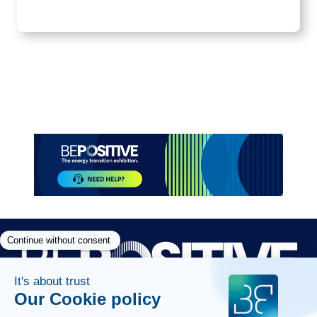
Item
1
of
5
Paragraphes
Paragraphes
Paragraphes