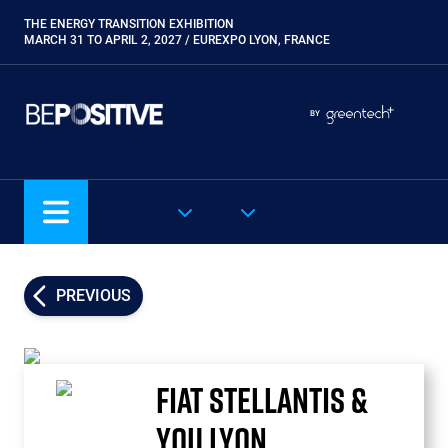
Skip
THE ENERGY TRANSITION EXHIBITION
Paragraphes
to
MARCH 31 TO APRIL 2, 2027 / EUREXPO LYON, FRANCE
main
content
Paragraphes
Paragraphes
BY
Eurobois
Expobiogaz
Hyvolution
OUR SHOWS
EN
Open Energies
Paysalia
Piscine Global
PREVIOUS
Rocalia
FIAT STELLANTIS &
YOU LYON