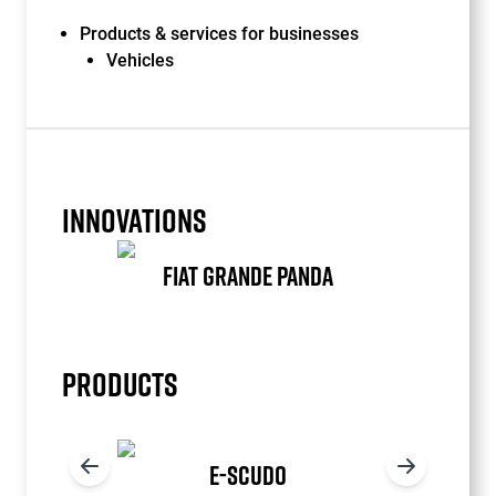
Products & services for businesses
Vehicles
INNOVATIONS
FIAT GRANDE PANDA
Item
1
of
PRODUCTS
1
E-SCUDO