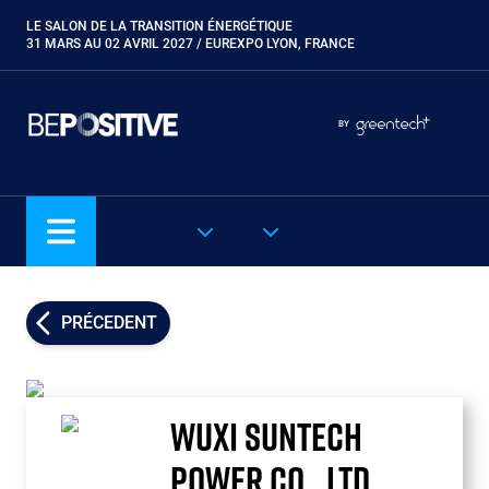
Aller
LE SALON DE LA TRANSITION ÉNERGÉTIQUE
Paragraphes
au
31 MARS AU 02 AVRIL 2027 / EUREXPO LYON, FRANCE
contenu
principal
Paragraphes
Paragraphes
BY
Eurobois
Expobiogaz
Hyvolution
NOS SALONS
FR
Open Energies
Paysalia
Piscine Global
PRÉCEDENT
Rocalia
WUXI SUNTECH
POWER CO., LTD.