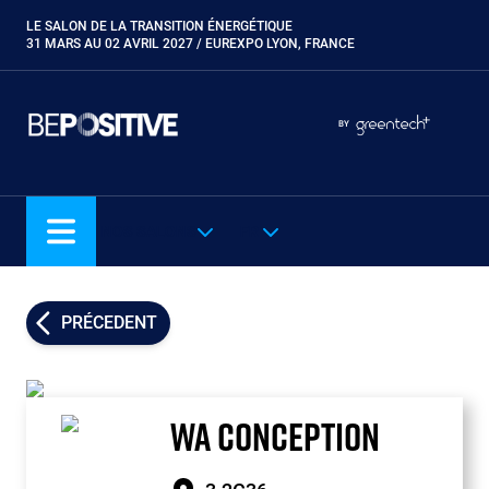
Aller
LE SALON DE LA TRANSITION ÉNERGÉTIQUE
Paragraphes
au
31 MARS AU 02 AVRIL 2027 / EUREXPO LYON, FRANCE
contenu
principal
Paragraphes
Paragraphes
BY
Eurobois
Expobiogaz
Hyvolution
NOS SALONS
FR
Open Energies
Paysalia
Piscine Global
PRÉCEDENT
Rocalia
WA CONCEPTION