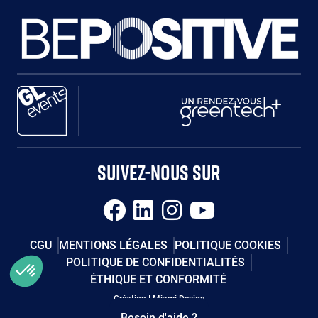
Paragraphes
Paragraphes
Paragraphes
SUIVEZ-NOUS SUR
CGU
MENTIONS LÉGALES
POLITIQUE COOKIES
POLITIQUE DE CONFIDENTIALITÉS
ÉTHIQUE ET CONFORMITÉ
Paragraphes
Éditeur
Création | Miami Design
de
Besoin d'aide ?
texte