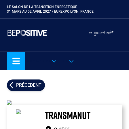
Aller
LE SALON DE LA TRANSITION ÉNERGÉTIQUE
Paragraphes
au
31 MARS AU 02 AVRIL 2027 / EUREXPO LYON, FRANCE
contenu
principal
Paragraphes
Paragraphes
BY
Eurobois
Expobiogaz
Hyvolution
NOS SALONS
FR
Open Energies
Paysalia
Piscine Global
PRÉCEDENT
Rocalia
TRANSMANUT