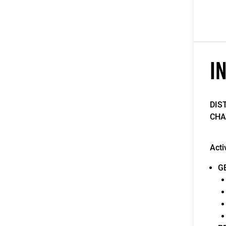
I
DIS
CHA
Acti
G