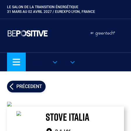
Aller
LE SALON DE LA TRANSITION ÉNERGÉTIQUE
Paragraphes
au
31 MARS AU 02 AVRIL 2027 / EUREXPO LYON, FRANCE
contenu
principal
Paragraphes
Paragraphes
BY
Eurobois
Expobiogaz
Hyvolution
NOS SALONS
FR
Open Energies
Paysalia
Piscine Global
PRÉCEDENT
Rocalia
STOVE ITALIA