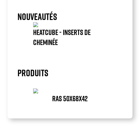
NOUVEAUTÉS
HEATCUBE - INSERTS DE
CHEMINÉE
Item
1
of
PRODUITS
1
RAS 50X68X42
Item
1
of
1