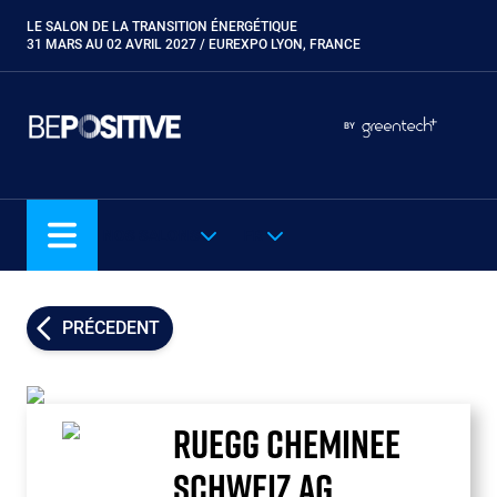
Aller
LE SALON DE LA TRANSITION ÉNERGÉTIQUE
Paragraphes
au
31 MARS AU 02 AVRIL 2027 / EUREXPO LYON, FRANCE
contenu
principal
Paragraphes
Paragraphes
BY
Eurobois
Expobiogaz
Hyvolution
NOS SALONS
FR
Open Energies
Paysalia
Piscine Global
PRÉCEDENT
Rocalia
RUEGG CHEMINEE
SCHWEIZ AG