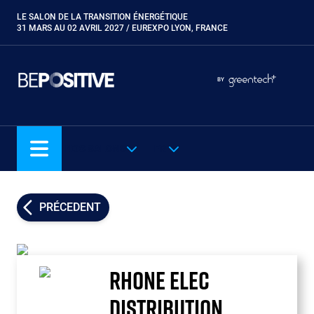
Aller
LE SALON DE LA TRANSITION ÉNERGÉTIQUE
Paragraphes
au
31 MARS AU 02 AVRIL 2027 / EUREXPO LYON, FRANCE
contenu
principal
Paragraphes
Paragraphes
BY
Eurobois
Expobiogaz
Hyvolution
NOS SALONS
FR
Open Energies
Paysalia
Piscine Global
PRÉCEDENT
Rocalia
RHONE ELEC
DISTRIBUTION