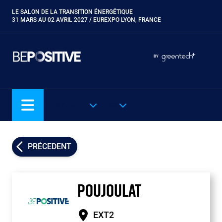
Aller
LE SALON DE LA TRANSITION ÉNERGÉTIQUE
Paragraphes
au
31 MARS AU 02 AVRIL 2027 / EUREXPO LYON, FRANCE
contenu
principal
Paragraphes
Paragraphes
BY
Eurobois
Expobiogaz
Hyvolution
NOS SALONS
FR
Open Energies
Paysalia
Piscine Global
PRÉCEDENT
Rocalia
POUJOULAT
EXT2