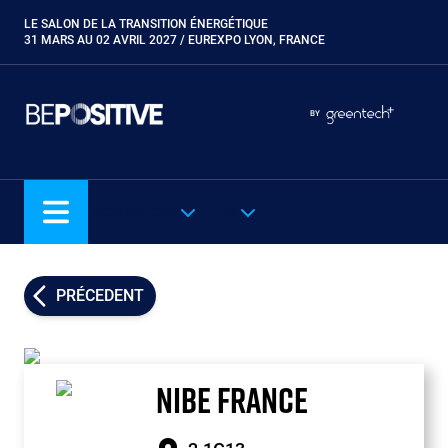
Aller
LE SALON DE LA TRANSITION ÉNERGÉTIQUE
Paragraphes
au
31 MARS AU 02 AVRIL 2027 / EUREXPO LYON, FRANCE
contenu
principal
Paragraphes
Paragraphes
BY
Eurobois
Expobiogaz
Hyvolution
NOS SALONS
FR
Open Energies
Paysalia
Piscine Global
PRÉCEDENT
Rocalia
NIBE FRANCE