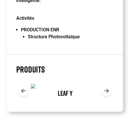
intelligente.
Activités
PRODUCTION ENR
Structure Photovoltaïque
PRODUITS
LEAF Y
Item
1
of
2