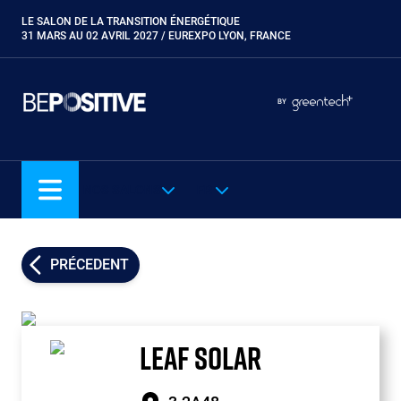
Aller
LE SALON DE LA TRANSITION ÉNERGÉTIQUE
Paragraphes
au
31 MARS AU 02 AVRIL 2027 / EUREXPO LYON, FRANCE
contenu
principal
Paragraphes
Paragraphes
BY
Eurobois
Expobiogaz
Hyvolution
NOS SALONS
FR
Open Energies
Paysalia
Piscine Global
PRÉCEDENT
Rocalia
LEAF SOLAR