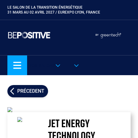
Aller
LE SALON DE LA TRANSITION ÉNERGÉTIQUE
Paragraphes
au
31 MARS AU 02 AVRIL 2027 / EUREXPO LYON, FRANCE
contenu
principal
Paragraphes
Paragraphes
BY
Eurobois
Expobiogaz
Hyvolution
NOS SALONS
FR
Open Energies
Paysalia
Piscine Global
PRÉCEDENT
Rocalia
JET ENERGY
TECHNOLOGY