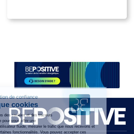
Item
1
of
2
Paragraphes
Paragraphes