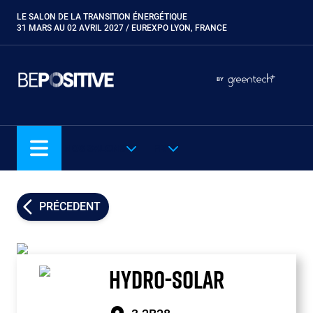
Aller
LE SALON DE LA TRANSITION ÉNERGÉTIQUE
Paragraphes
au
31 MARS AU 02 AVRIL 2027 / EUREXPO LYON, FRANCE
contenu
principal
Paragraphes
Paragraphes
BY
Eurobois
Expobiogaz
Hyvolution
NOS SALONS
FR
Open Energies
Paysalia
Piscine Global
PRÉCEDENT
Rocalia
HYDRO-SOLAR