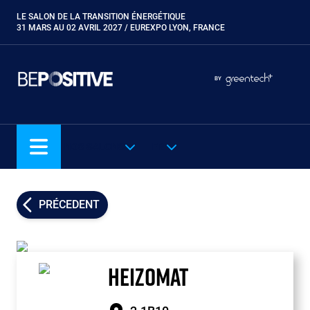
Aller
LE SALON DE LA TRANSITION ÉNERGÉTIQUE
Paragraphes
au
31 MARS AU 02 AVRIL 2027 / EUREXPO LYON, FRANCE
contenu
principal
Paragraphes
Paragraphes
BY
Eurobois
Expobiogaz
Hyvolution
NOS SALONS
FR
Open Energies
Paysalia
Piscine Global
PRÉCEDENT
Rocalia
HEIZOMAT