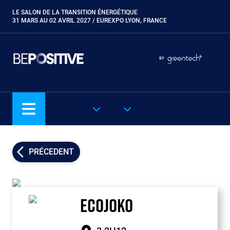
Aller
LE SALON DE LA TRANSITION ÉNERGÉTIQUE
Paragraphes
au
31 MARS AU 02 AVRIL 2027 / EUREXPO LYON, FRANCE
contenu
principal
Paragraphes
Paragraphes
BY
Eurobois
Expobiogaz
Hyvolution
NOS SALONS
FR
Open Energies
Paysalia
Piscine Global
PRÉCEDENT
Rocalia
ECOJOKO