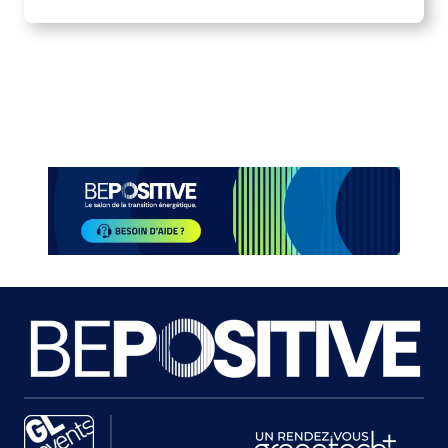
1
of
4
Paragraphes
Paragraphes
Paragraphes