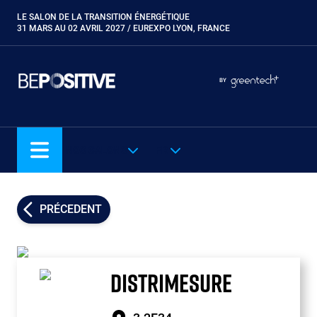
Aller
LE SALON DE LA TRANSITION ÉNERGÉTIQUE
Paragraphes
au
31 MARS AU 02 AVRIL 2027 / EUREXPO LYON, FRANCE
contenu
principal
Paragraphes
Paragraphes
BY
Eurobois
Expobiogaz
Hyvolution
NOS SALONS
FR
Open Energies
Paysalia
Piscine Global
PRÉCEDENT
Rocalia
DISTRIMESURE