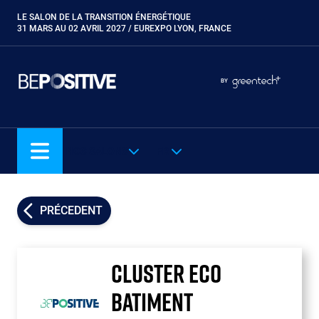
Aller
LE SALON DE LA TRANSITION ÉNERGÉTIQUE
Paragraphes
au
31 MARS AU 02 AVRIL 2027 / EUREXPO LYON, FRANCE
contenu
principal
Paragraphes
Paragraphes
BY
Eurobois
Expobiogaz
Hyvolution
NOS SALONS
FR
Open Energies
Paysalia
Piscine Global
PRÉCEDENT
Rocalia
CLUSTER ECO
BATIMENT