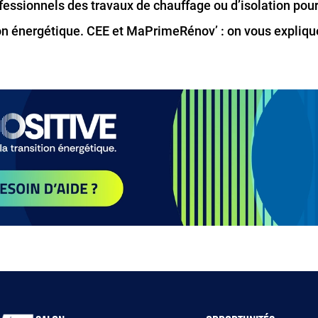
ssionnels des travaux de chauffage ou d’isolation pour 
ion énergétique. CEE et MaPrimeRénov’ : on vous explique