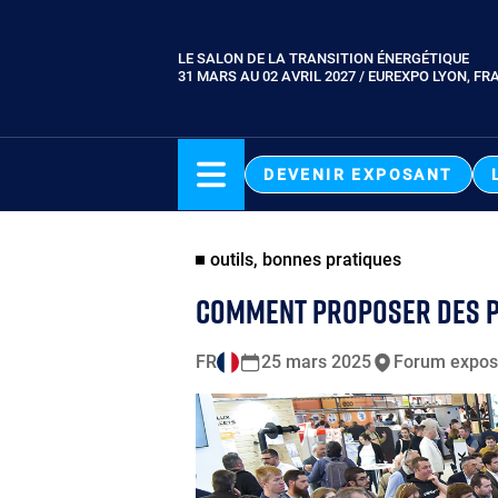
Aller
au
LE SALON DE LA TRANSITION ÉNERGÉTIQUE
Paragraphes
contenu
31 MARS AU 02 AVRIL 2027 / EUREXPO LYON, FR
principal
DEVENIR EXPOSANT
outils, bonnes pratiques
COMMENT PROPOSER DES PR
FR
25 mars 2025
Forum expos