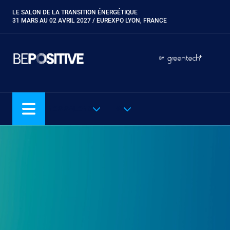
Aller
LE SALON DE LA TRANSITION ÉNERGÉTIQUE
Paragraphes
au
31 MARS AU 02 AVRIL 2027 / EUREXPO LYON, FRANCE
contenu
principal
Paragraphes
Paragraphes
BY
Eurobois
Expobiogaz
Hyvolution
NOS SALONS
FR
Open Energies
Paysalia
Piscine Global
Rocalia