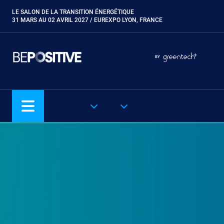
Aller
LE SALON DE LA TRANSITION ÉNERGÉTIQUE
Paragraphes
au
31 MARS AU 02 AVRIL 2027 / EUREXPO LYON, FRANCE
contenu
principal
Paragraphes
Paragraphes
BY
Eurobois
Expobiogaz
Hyvolution
NOS SALONS
FR
Open Energies
Paysalia
Piscine Global
Rocalia