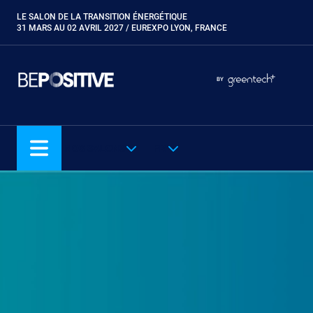
Aller
LE SALON DE LA TRANSITION ÉNERGÉTIQUE
Paragraphes
au
31 MARS AU 02 AVRIL 2027 / EUREXPO LYON, FRANCE
contenu
principal
Paragraphes
Paragraphes
BY
Eurobois
Expobiogaz
Hyvolution
NOS SALONS
FR
Open Energies
Paysalia
Piscine Global
Rocalia