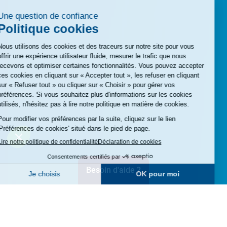
Besoin d'aide ?
Structure
Éditeur
de
de
la
texte
page