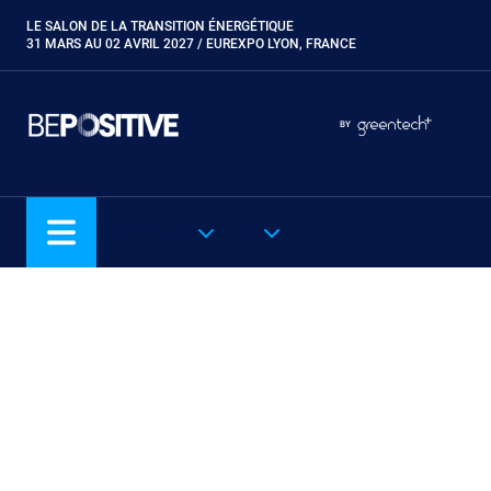
Aller
LE SALON DE LA TRANSITION ÉNERGÉTIQUE
Paragraphes
au
31 MARS AU 02 AVRIL 2027 / EUREXPO LYON, FRANCE
contenu
principal
Paragraphes
Paragraphes
BY
Eurobois
Expobiogaz
Hyvolution
NOS SALONS
FR
Open Energies
Paysalia
Piscine Global
Rocalia