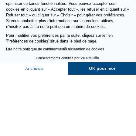
Besoin d'aide ?
LE SYSTÈME ÉNERGÉTIQUE
Structure
Éditeur
de
de
COMPLET ENPHASE ENERGY : UNE
la
texte
RÉVOLUTION DANS LA GESTION DE
page
L’ÉNERGIE