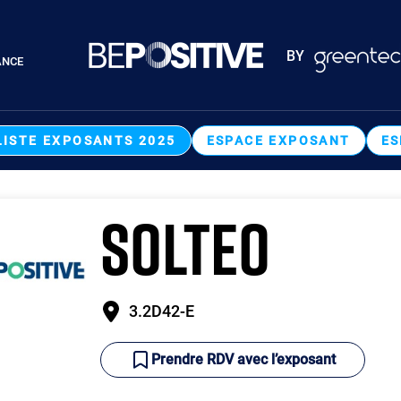
Paragraphes
BY
ANCE
Paragraphes
LISTE EXPOSANTS 2025
ESPACE EXPOSANT
ES
SOLTEO
3.2D42-E
Prendre RDV avec l’exposant