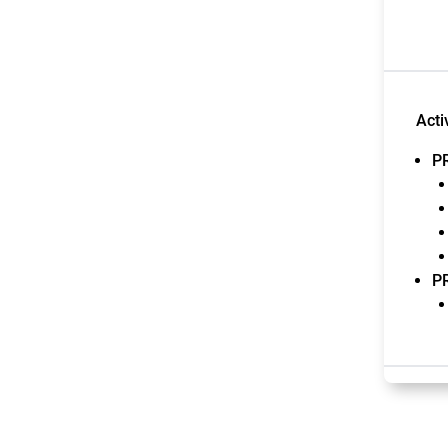
Acti
P
P