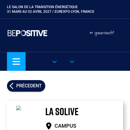
Aller
LE SALON DE LA TRANSITION ÉNERGÉTIQUE
Paragraphes
au
31 MARS AU 02 AVRIL 2027 / EUREXPO LYON, FRANCE
contenu
principal
Paragraphes
Paragraphes
BY
Eurobois
Expobiogaz
Hyvolution
NOS SALONS
FR
Open Energies
Paysalia
Piscine Global
PRÉCEDENT
Rocalia
LA SOLIVE
CAMPUS