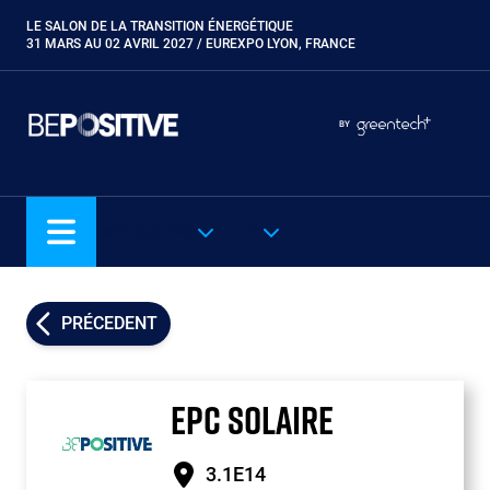
Aller
LE SALON DE LA TRANSITION ÉNERGÉTIQUE
Paragraphes
au
31 MARS AU 02 AVRIL 2027 / EUREXPO LYON, FRANCE
contenu
principal
Paragraphes
Paragraphes
BY
Eurobois
Expobiogaz
Hyvolution
NOS SALONS
FR
Open Energies
Paysalia
Piscine Global
PRÉCEDENT
Rocalia
EPC SOLAIRE
3.1E14