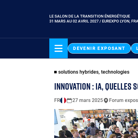
Aller
au
LE SALON DE LA TRANSITION ÉNERGÉTIQUE
Paragraphes
contenu
31 MARS AU 02 AVRIL 2027 / EUREXPO LYON, FR
principal
DEVENIR EXPOSANT
solutions hybrides, technologies
INNOVATION : IA, QUELLES
FR
27 mars 2025
Forum expos